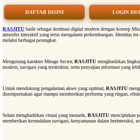
DAFTAR DISINI
LOGIN DIS
RASJITU
hadir sebagai destinasi digital modern dengan konsep Mi
atmosfer interaktif yang terus mengalami perkembangan. Identitas in
melalui berbagai perangkat.
Mengusung karakter Mirage Sector,
RASJITU
menghadirkan lingkung
modern, navigasi yang terstruktur, serta penyajian informasi yang l
Untuk mendukung pengalaman akses yang optimal,
RASJITU
menge
disempurnakan agar mampu memberikan performa yang ringan, efisien
Selain menghadirkan visual yang menarik,
RASJITU
menciptakan pen
memberikan kemudahan navigasi, kenyamanan dalam berinteraksi, sert