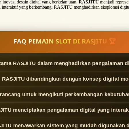
inovasi desain digital yang berkelanjutan,
RASJITU
menjadi represen
an interaktif yang berkembang, RASJITU menghadirkan eksplorasi digita
FAQ PEMAIN SLOT DI RASJITU 🏆
tama RASJITU dalam menghadirkan pengalaman di
rage Sector Dengan Fenomena Digital Dinamis sebagai ruang vi
 RASJITU dibandingkan dengan konsep digital mo
odern, elemen interaktif, serta visual futuristik untuk mencipta
 memiliki karakter unik bagi pengguna.
 berbeda melalui perpaduan atmosfer digital yang dinamis, tampila
rancang untuk mengikuti perkembangan kebutuhan
ecara praktis. Setiap bagian dikembangkan dengan struktur yang 
al secara lebih nyaman dan efisien.
konsep yang menyesuaikan perkembangan teknologi masa kini d
TU menciptakan pengalaman digital yang interak
l, dan performa stabil di berbagai perangkat. Hal tersebut memba
l dalam setiap penggunaan.
 virtual melalui kombinasi fenomena digital yang dinamis, elemen
JITU menawarkan sistem yang mudah digunakan 
h dipahami. Setiap komponen dirancang untuk menghadirkan perja