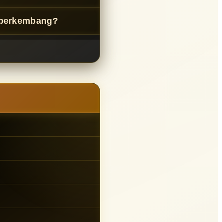
 akses cepat, kestabilan
s berkembang?
an digital yang konsisten
dern, dan pengalaman
ebagai konsep virtual