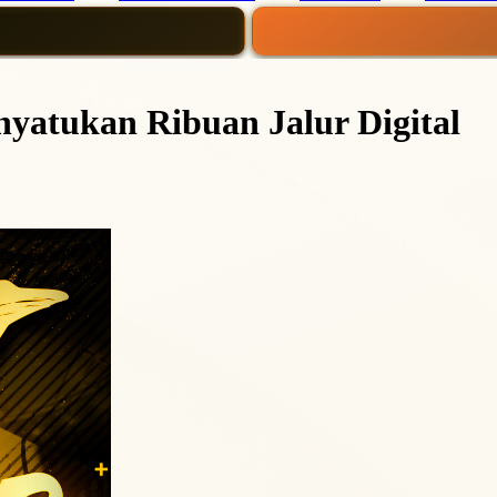
yatukan Ribuan Jalur Digital