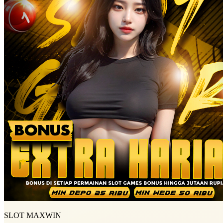
SLOT MAXWIN