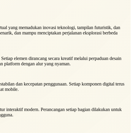
ual yang memadukan inovasi teknologi, tampilan futuristik, dan
 menarik, dan mampu menciptakan perjalanan eksplorasi berbeda
etiap elemen dirancang secara kreatif melalui perpaduan desain
ian platform dengan alur yang nyaman.
abilan dan kecepatan penggunaan. Setiap komponen digital terus
at mobile.
tur interaktif modern. Perancangan setiap bagian dilakukan untuk
ngguna.